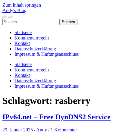
Zum Inhalt springen
Andy's Blog
Mobile-
Suchfeld
Suchen
Menü
ein-/ausblenden
nach:
ein-/ausblenden
Startseite
Kommentarregeln
Kontakt
Datenschutzerklärung
Impressum & Haftungsausschluss
Startseite
Kommentarregeln
Kontakt
Datenschutzerklärung
Impressum & Haftungsausschluss
Schlagwort:
rasberry
IPv64.net – Free DynDNS2 Service
29. Januar 2025
/
Andy
/
1 Kommentar