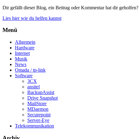
Dir gefällt dieser Blog, ein Beitrag oder Kommentar hat dir geholfen?
Lies hier wie du helfen kannst
Menü
Allgemein
Hardware
Internet
Musik
News
Omada / tp-link
Software
3CX
ansitel
BackupAssist
Drive Snapshot
MailStore
MDaemon
Securepoint
Server-Eye
Telekommunikation
Archiv