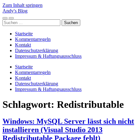
Zum Inhalt springen
Andy's Blog
Mobile-
Suchfeld
Suchen
Menü
ein-/ausblenden
nach:
ein-/ausblenden
Startseite
Kommentarregeln
Kontakt
Datenschutzerklärung
Impressum & Haftungsausschluss
Startseite
Kommentarregeln
Kontakt
Datenschutzerklärung
Impressum & Haftungsausschluss
Schlagwort:
Redistributable
Windows: MySQL Server lässt sich nicht
installieren (Visual Studio 2013
Redistributable Package fehlt)