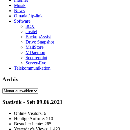
Internet
Musik
News
Omada / tp-link
Software
3CX
ansitel
BackupAssist
Drive Snapshot
MailStore
MDaemon
Securepoint
Server-Eye
Telekommunikation
Archiv
Archiv
Statistik - Seit 09.06.2021
Online Visitors:
6
Heutige Aufrufe:
510
Besucher heute:
265
Yesterday's Views:
1.423