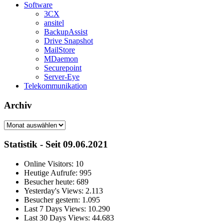
Software
3CX
ansitel
BackupAssist
Drive Snapshot
MailStore
MDaemon
Securepoint
Server-Eye
Telekommunikation
Archiv
Archiv
Statistik - Seit 09.06.2021
Online Visitors:
10
Heutige Aufrufe:
995
Besucher heute:
689
Yesterday's Views:
2.113
Besucher gestern:
1.095
Last 7 Days Views:
10.290
Last 30 Days Views:
44.683