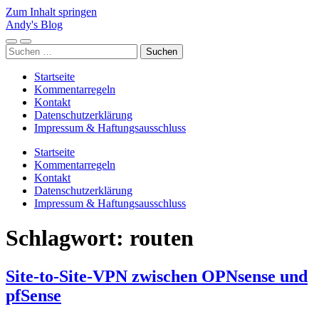
Zum Inhalt springen
Andy's Blog
Mobile-
Suchfeld
Suchen
Menü
ein-/ausblenden
nach:
ein-/ausblenden
Startseite
Kommentarregeln
Kontakt
Datenschutzerklärung
Impressum & Haftungsausschluss
Startseite
Kommentarregeln
Kontakt
Datenschutzerklärung
Impressum & Haftungsausschluss
Schlagwort:
routen
Site-to-Site-VPN zwischen OPNsense und
pfSense