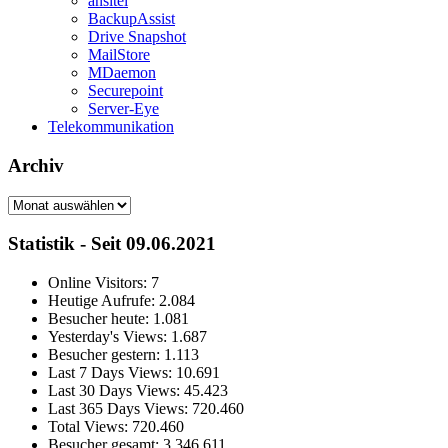
ansitel
BackupAssist
Drive Snapshot
MailStore
MDaemon
Securepoint
Server-Eye
Telekommunikation
Archiv
Archiv
Statistik - Seit 09.06.2021
Online Visitors:
7
Heutige Aufrufe:
2.084
Besucher heute:
1.081
Yesterday's Views:
1.687
Besucher gestern:
1.113
Last 7 Days Views:
10.691
Last 30 Days Views:
45.423
Last 365 Days Views:
720.460
Total Views:
720.460
Besucher gesamt:
3.346.611