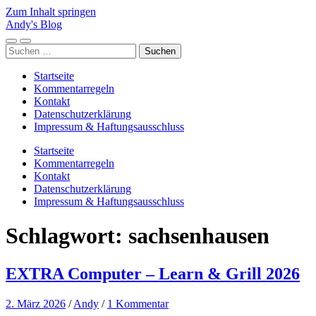
Zum Inhalt springen
Andy's Blog
Mobile-
Suchfeld
Suchen
Menü
ein-/ausblenden
nach:
ein-/ausblenden
Startseite
Kommentarregeln
Kontakt
Datenschutzerklärung
Impressum & Haftungsausschluss
Startseite
Kommentarregeln
Kontakt
Datenschutzerklärung
Impressum & Haftungsausschluss
Schlagwort:
sachsenhausen
EXTRA Computer – Learn & Grill 2026
2. März 2026
/
Andy
/
1 Kommentar