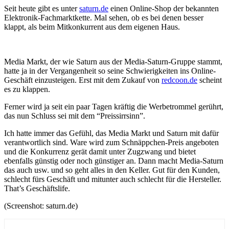
Seit heute gibt es unter
saturn.de
einen Online-Shop der bekannten
Elektronik-Fachmarktkette. Mal sehen, ob es bei denen besser
klappt, als beim Mitkonkurrent aus dem eigenen Haus.
Media Markt, der wie Saturn aus der Media-Saturn-Gruppe stammt,
hatte ja in der Vergangenheit so seine Schwierigkeiten ins Online-
Geschäft einzusteigen. Erst mit dem Zukauf von
redcoon.de
scheint
es zu klappen.
Ferner wird ja seit ein paar Tagen kräftig die Werbetrommel gerührt,
das nun Schluss sei mit dem “Preissirrsinn”.
Ich hatte immer das Gefühl, das Media Markt und Saturn mit dafür
verantwortlich sind. Ware wird zum Schnäppchen-Preis angeboten
und die Konkurrenz gerät damit unter Zugzwang und bietet
ebenfalls günstig oder noch günstiger an. Dann macht Media-Saturn
das auch usw. und so geht alles in den Keller. Gut für den Kunden,
schlecht fürs Geschäft und mitunter auch schlecht für die Hersteller.
That’s Geschäftslife.
(Screenshot: saturn.de)