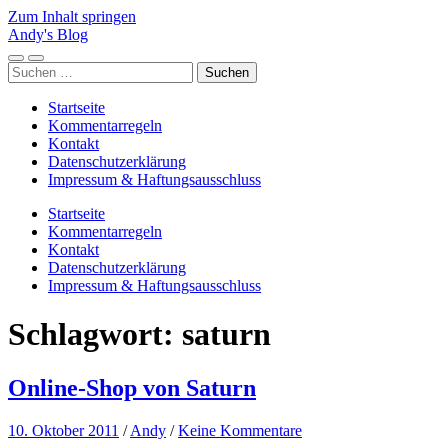
Zum Inhalt springen
Andy's Blog
Mobile-
Suchfeld
Suchen
Menü
ein-/ausblenden
nach:
ein-/ausblenden
Startseite
Kommentarregeln
Kontakt
Datenschutzerklärung
Impressum & Haftungsausschluss
Startseite
Kommentarregeln
Kontakt
Datenschutzerklärung
Impressum & Haftungsausschluss
Schlagwort:
saturn
Online-Shop von Saturn
10. Oktober 2011
/
Andy
/
Keine Kommentare