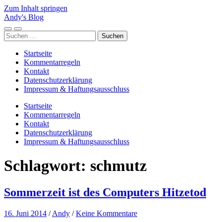
Zum Inhalt springen
Andy's Blog
Mobile-
Suchfeld
Suchen
Menü
ein-/ausblenden
nach:
ein-/ausblenden
Startseite
Kommentarregeln
Kontakt
Datenschutzerklärung
Impressum & Haftungsausschluss
Startseite
Kommentarregeln
Kontakt
Datenschutzerklärung
Impressum & Haftungsausschluss
Schlagwort:
schmutz
Sommerzeit ist des Computers Hitzetod
16. Juni 2014
/
Andy
/
Keine Kommentare