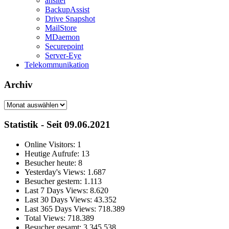
ansitel
BackupAssist
Drive Snapshot
MailStore
MDaemon
Securepoint
Server-Eye
Telekommunikation
Archiv
Archiv
Statistik - Seit 09.06.2021
Online Visitors:
1
Heutige Aufrufe:
13
Besucher heute:
8
Yesterday's Views:
1.687
Besucher gestern:
1.113
Last 7 Days Views:
8.620
Last 30 Days Views:
43.352
Last 365 Days Views:
718.389
Total Views:
718.389
Besucher gesamt:
3.345.538