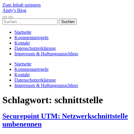
Zum Inhalt springen
Andy's Blog
Mobile-
Suchfeld
Suchen
Menü
ein-/ausblenden
nach:
ein-/ausblenden
Startseite
Kommentarregeln
Kontakt
Datenschutzerklärung
Impressum & Haftungsausschluss
Startseite
Kommentarregeln
Kontakt
Datenschutzerklärung
Impressum & Haftungsausschluss
Schlagwort:
schnittstelle
Securepoint UTM: Netzwerkschnittstelle
umbenennen