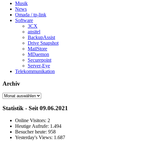
Musik
News
Omada / tp-link
Software
3CX
ansitel
BackupAssist
Drive Snapshot
MailStore
MDaemon
Securepoint
Server-Eye
Telekommunikation
Archiv
Archiv
Statistik - Seit 09.06.2021
Online Visitors:
2
Heutige Aufrufe:
1.494
Besucher heute:
958
Yesterday's Views:
1.687