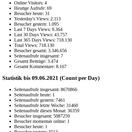
Online Visitors:
4
Heutige Aufrufe:
69
Besucher heute:
31
Yesterday's Views:
2.113
Besucher gestern:
1.095
Last 7 Days Views:
9.364
Last 30 Days Views:
43.757
Last 365 Days Views:
718.130
Total Views:
718.130
Besucher gesamt:
3.346.656
Seitenaufrufe insgesamt:
7
Gesamt Beiträge:
3.474
Gesamt Kommentare:
8.167
Statistik bis 09.06.2021 (Count per Day)
Seitenaufrufe insgesamt: 8670866
Seitenaufrufe heute: 1
Seitenaufrufe gestern: 7461
Seitenaufrufe letzte Woche: 31460
Seitenaufrufe diesen Monat: 36359
Besucher insgesamt: 5087259
Besucher momentan online: 1
Besucher heute: 1
Besucher gestern: 3513