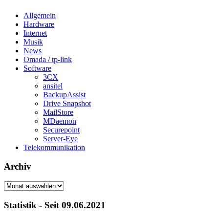
Allgemein
Hardware
Internet
Musik
News
Omada / tp-link
Software
3CX
ansitel
BackupAssist
Drive Snapshot
MailStore
MDaemon
Securepoint
Server-Eye
Telekommunikation
Archiv
Archiv
Statistik - Seit 09.06.2021