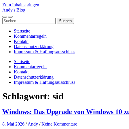
Zum Inhalt springen
Andy's Blog
Mobile-
Suchfeld
Suchen
Menü
ein-/ausblenden
nach:
ein-/ausblenden
Startseite
Kommentarregeln
Kontakt
Datenschutzerklärung
Impressum & Haftungsausschluss
Startseite
Kommentarregeln
Kontakt
Datenschutzerklärung
Impressum & Haftungsausschluss
Schlagwort:
sid
Windows: Das Upgrade von Windows 10 zu 
8. Mai 2026
/
Andy
/
Keine Kommentare