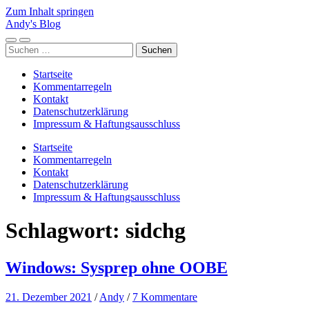
Zum Inhalt springen
Andy's Blog
Mobile-
Suchfeld
Suchen
Menü
ein-/ausblenden
nach:
ein-/ausblenden
Startseite
Kommentarregeln
Kontakt
Datenschutzerklärung
Impressum & Haftungsausschluss
Startseite
Kommentarregeln
Kontakt
Datenschutzerklärung
Impressum & Haftungsausschluss
Schlagwort:
sidchg
Windows: Sysprep ohne OOBE
21. Dezember 2021
/
Andy
/
7 Kommentare