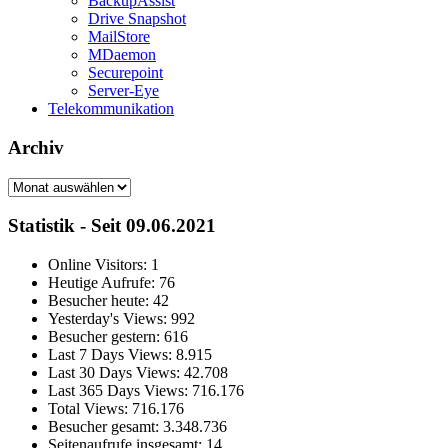
BackupAssist
Drive Snapshot
MailStore
MDaemon
Securepoint
Server-Eye
Telekommunikation
Archiv
Archiv
Statistik - Seit 09.06.2021
Online Visitors:
1
Heutige Aufrufe:
76
Besucher heute:
42
Yesterday's Views:
992
Besucher gestern:
616
Last 7 Days Views:
8.915
Last 30 Days Views:
42.708
Last 365 Days Views:
716.176
Total Views:
716.176
Besucher gesamt:
3.348.736
Seitenaufrufe insgesamt:
14