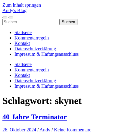
Zum Inhalt springen
Andy's Blog
Mobile-
Suchfeld
Suchen
Menü
ein-/ausblenden
nach:
ein-/ausblenden
Startseite
Kommentarregeln
Kontakt
Datenschutzerklärung
Impressum & Haftungsausschluss
Startseite
Kommentarregeln
Kontakt
Datenschutzerklärung
Impressum & Haftungsausschluss
Schlagwort:
skynet
40 Jahre Terminator
26. Oktober 2024
/
Andy
/
Keine Kommentare