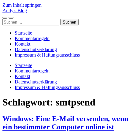
Zum Inhalt springen
Andy's Blog
Mobile-
Suchfeld
Suchen
Menü
ein-/ausblenden
nach:
ein-/ausblenden
Startseite
Kommentarregeln
Kontakt
Datenschutzerklärung
Impressum & Haftungsausschluss
Startseite
Kommentarregeln
Kontakt
Datenschutzerklärung
Impressum & Haftungsausschluss
Schlagwort:
smtpsend
Windows: Eine E-Mail versenden, wenn
ein bestimmter Computer online ist