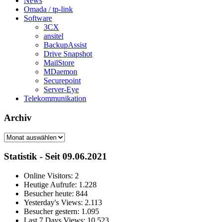
News
Omada / tp-link
Software
3CX
ansitel
BackupAssist
Drive Snapshot
MailStore
MDaemon
Securepoint
Server-Eye
Telekommunikation
Archiv
Archiv
Statistik - Seit 09.06.2021
Online Visitors:
2
Heutige Aufrufe:
1.228
Besucher heute:
844
Yesterday's Views:
2.113
Besucher gestern:
1.095
Last 7 Days Views:
10.523