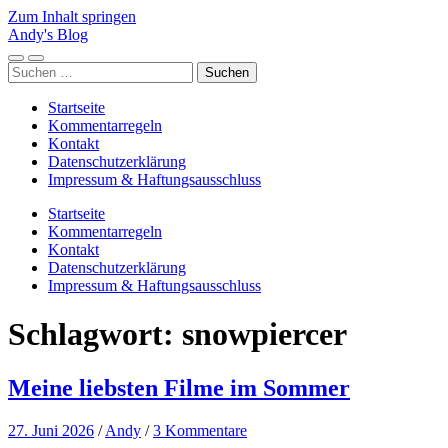
Zum Inhalt springen
Andy's Blog
Mobile-
Suchfeld
Suchen
Menü
ein-/ausblenden
nach:
ein-/ausblenden
Startseite
Kommentarregeln
Kontakt
Datenschutzerklärung
Impressum & Haftungsausschluss
Startseite
Kommentarregeln
Kontakt
Datenschutzerklärung
Impressum & Haftungsausschluss
Schlagwort:
snowpiercer
Meine liebsten Filme im Sommer
27. Juni 2026
/
Andy
/
3 Kommentare