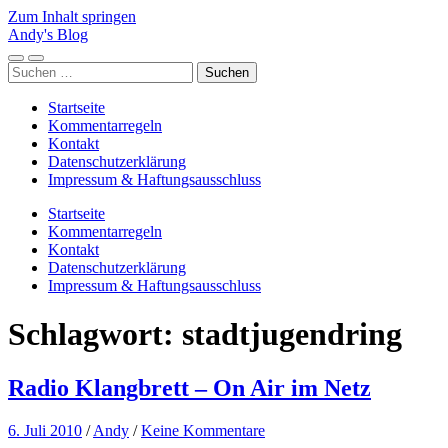
Zum Inhalt springen
Andy's Blog
Mobile-
Suchfeld
Suchen
Menü
ein-/ausblenden
nach:
ein-/ausblenden
Startseite
Kommentarregeln
Kontakt
Datenschutzerklärung
Impressum & Haftungsausschluss
Startseite
Kommentarregeln
Kontakt
Datenschutzerklärung
Impressum & Haftungsausschluss
Schlagwort:
stadtjugendring
Radio Klangbrett – On Air im Netz
6. Juli 2010
/
Andy
/
Keine Kommentare