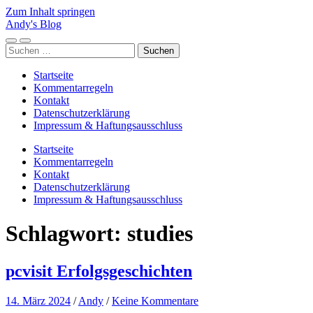
Zum Inhalt springen
Andy's Blog
Mobile-
Suchfeld
Suchen
Menü
ein-/ausblenden
nach:
ein-/ausblenden
Startseite
Kommentarregeln
Kontakt
Datenschutzerklärung
Impressum & Haftungsausschluss
Startseite
Kommentarregeln
Kontakt
Datenschutzerklärung
Impressum & Haftungsausschluss
Schlagwort:
studies
pcvisit Erfolgsgeschichten
14. März 2024
/
Andy
/
Keine Kommentare