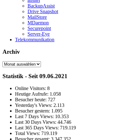
ansitel
BackupAssist
Drive Snapshot
MailStore
MDaemon
Securepoint
Server-Eye
Telekommunikation
Archiv
Archiv
Statistik - Seit 09.06.2021
Online Visitors:
8
Heutige Aufrufe:
1.058
Besucher heute:
727
Yesterday's Views:
2.113
Besucher gestern:
1.095
Last 7 Days Views:
10.353
Last 30 Days Views:
44.746
Last 365 Days Views:
719.119
Total Views:
719.119
Besucher gesamt:
3.347.352