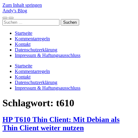
Zum Inhalt springen
Andy's Blog
Mobile-
Suchfeld
Suchen
Menü
ein-/ausblenden
nach:
ein-/ausblenden
Startseite
Kommentarregeln
Kontakt
Datenschutzerklärung
Impressum & Haftungsausschluss
Startseite
Kommentarregeln
Kontakt
Datenschutzerklärung
Impressum & Haftungsausschluss
Schlagwort:
t610
HP T610 Thin Client: Mit Debian als
Thin Client weiter nutzen