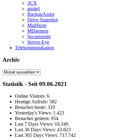
3CX
ansitel
BackupAssist
Drive Snapshot
MailStore
MDaemon
Securepoint
Server-Eye
Telekommunikation
Archiv
Archiv
Statistik - Seit 09.06.2021
Online Visitors:
6
Heutige Aufrufe:
582
Besucher heute:
310
Yesterday's Views:
1.423
Besucher gestern:
954
Last 7 Days Views:
10.349
Last 30 Days Views:
43.823
Last 365 Days Views:
717.742