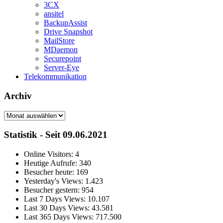
3CX
ansitel
BackupAssist
Drive Snapshot
MailStore
MDaemon
Securepoint
Server-Eye
Telekommunikation
Archiv
Archiv
Statistik - Seit 09.06.2021
Online Visitors:
4
Heutige Aufrufe:
340
Besucher heute:
169
Yesterday's Views:
1.423
Besucher gestern:
954
Last 7 Days Views:
10.107
Last 30 Days Views:
43.581
Last 365 Days Views:
717.500