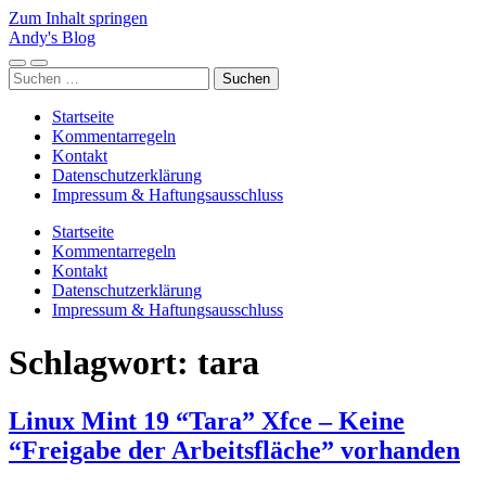
Zum Inhalt springen
Andy's Blog
Mobile-
Suchfeld
Suchen
Menü
ein-/ausblenden
nach:
ein-/ausblenden
Startseite
Kommentarregeln
Kontakt
Datenschutzerklärung
Impressum & Haftungsausschluss
Startseite
Kommentarregeln
Kontakt
Datenschutzerklärung
Impressum & Haftungsausschluss
Schlagwort:
tara
Linux Mint 19 “Tara” Xfce – Keine
“Freigabe der Arbeitsfläche” vorhanden