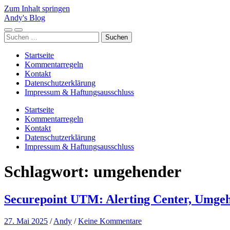
Zum Inhalt springen
Andy's Blog
Mobile-
Suchfeld
Suchen
Menü
ein-/ausblenden
nach:
ein-/ausblenden
Startseite
Kommentarregeln
Kontakt
Datenschutzerklärung
Impressum & Haftungsausschluss
Startseite
Kommentarregeln
Kontakt
Datenschutzerklärung
Impressum & Haftungsausschluss
Schlagwort:
umgehender
Securepoint UTM: Alerting Center, Umgeh
27. Mai 2025
/
Andy
/
Keine Kommentare