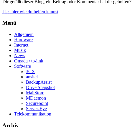
Dir gefällt dieser Blog, ein Beitrag oder Kommentar hat dir geholfen?
Lies hier wie du helfen kannst
Menü
Allgemein
Hardware
Internet
Musik
News
Omada / tp-link
Software
3CX
ansitel
BackupAssist
Drive Snapshot
MailStore
MDaemon
Securepoint
Server-Eye
Telekommunikation
Archiv