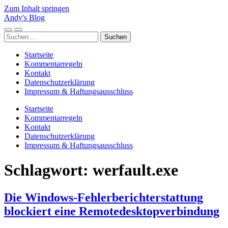
Zum Inhalt springen
Andy's Blog
Mobile-
Suchfeld
Suchen
Menü
ein-/ausblenden
nach:
ein-/ausblenden
Startseite
Kommentarregeln
Kontakt
Datenschutzerklärung
Impressum & Haftungsausschluss
Startseite
Kommentarregeln
Kontakt
Datenschutzerklärung
Impressum & Haftungsausschluss
Schlagwort:
werfault.exe
Die Windows-Fehlerberichterstattung
blockiert eine Remotedesktopverbindung