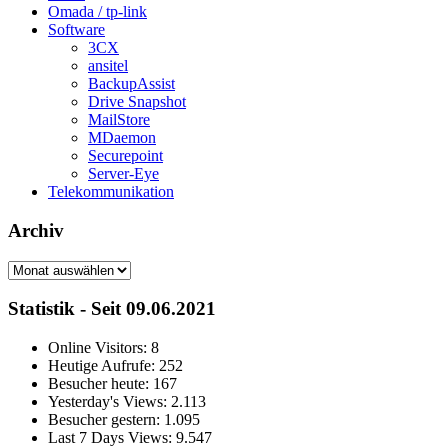
Omada / tp-link
Software
3CX
ansitel
BackupAssist
Drive Snapshot
MailStore
MDaemon
Securepoint
Server-Eye
Telekommunikation
Archiv
Archiv
Statistik - Seit 09.06.2021
Online Visitors:
8
Heutige Aufrufe:
252
Besucher heute:
167
Yesterday's Views:
2.113
Besucher gestern:
1.095
Last 7 Days Views:
9.547