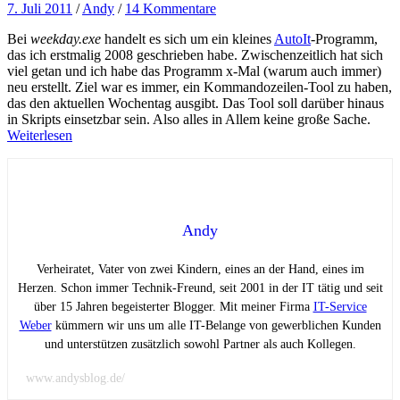
7. Juli 2011
/
Andy
/
14 Kommentare
Bei
weekday.exe
handelt es sich um ein kleines
AutoIt
-Programm,
das ich erstmalig 2008 geschrieben habe. Zwischenzeitlich hat sich
viel getan und ich habe das Programm x-Mal (warum auch immer)
neu erstellt. Ziel war es immer, ein Kommandozeilen-Tool zu haben,
das den aktuellen Wochentag ausgibt. Das Tool soll darüber hinaus
in Skripts einsetzbar sein. Also alles in Allem keine große Sache.
Weiterlesen
Andy
Verheiratet, Vater von zwei Kindern, eines an der Hand, eines im
Herzen. Schon immer Technik-Freund, seit 2001 in der IT tätig und seit
über 15 Jahren begeisterter Blogger. Mit meiner Firma
IT-Service
Weber
kümmern wir uns um alle IT-Belange von gewerblichen Kunden
und unterstützen zusätzlich sowohl Partner als auch Kollegen.
www.andysblog.de/