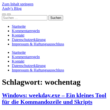
Zum Inhalt springen
Andy's Blog
Mobile-
Suchfeld
Suchen
Menü
ein-/ausblenden
nach:
ein-/ausblenden
Startseite
Kommentarregeln
Kontakt
Datenschutzerklärung
Impressum & Haftungsausschluss
Startseite
Kommentarregeln
Kontakt
Datenschutzerklärung
Impressum & Haftungsausschluss
Schlagwort:
wochentag
Windows: weekday.exe – Ein kleines Tool
für die Kommandozeile und Skripts