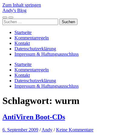
Zum Inhalt springen
Andy's Blog
Mobile-
Suchfeld
Suchen
Menü
ein-/ausblenden
nach:
ein-/ausblenden
Startseite
Kommentarregeln
Kontakt
Datenschutzerklärung
Impressum & Haftungsausschluss
Startseite
Kommentarregeln
Kontakt
Datenschutzerklärung
Impressum & Haftungsausschluss
Schlagwort:
wurm
AntiViren Boot-CDs
6. September 2009
/
Andy
/
Keine Kommentare