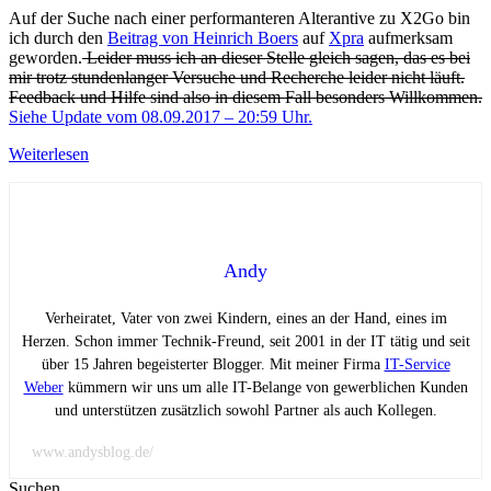
Auf der Suche nach einer performanteren Alterantive zu X2Go bin
ich durch den
Beitrag von Heinrich Boers
auf
Xpra
aufmerksam
geworden.
Leider muss ich an dieser Stelle gleich sagen, das es bei
mir trotz stundenlanger Versuche und Recherche leider nicht läuft.
Feedback und Hilfe sind also in diesem Fall besonders Willkommen.
Siehe Update vom 08.09.2017 – 20:59 Uhr.
Weiterlesen
Andy
Verheiratet, Vater von zwei Kindern, eines an der Hand, eines im
Herzen. Schon immer Technik-Freund, seit 2001 in der IT tätig und seit
über 15 Jahren begeisterter Blogger. Mit meiner Firma
IT-Service
Weber
kümmern wir uns um alle IT-Belange von gewerblichen Kunden
und unterstützen zusätzlich sowohl Partner als auch Kollegen.
www.andysblog.de/
Suchen