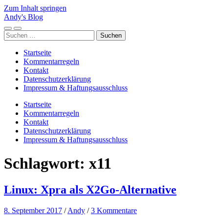
Zum Inhalt springen
Andy's Blog
Mobile-
Suchfeld
Suchen
Menü
ein-/ausblenden
nach:
ein-/ausblenden
Startseite
Kommentarregeln
Kontakt
Datenschutzerklärung
Impressum & Haftungsausschluss
Startseite
Kommentarregeln
Kontakt
Datenschutzerklärung
Impressum & Haftungsausschluss
Schlagwort:
x11
Linux: Xpra als X2Go-Alternative
8. September 2017
/
Andy
/
3 Kommentare