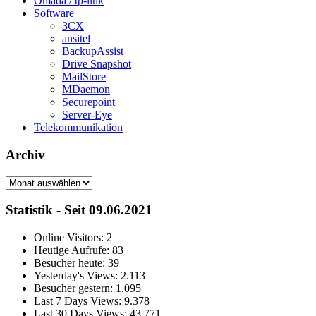
Omada / tp-link
Software
3CX
ansitel
BackupAssist
Drive Snapshot
MailStore
MDaemon
Securepoint
Server-Eye
Telekommunikation
Archiv
Archiv
Statistik - Seit 09.06.2021
Online Visitors:
2
Heutige Aufrufe:
83
Besucher heute:
39
Yesterday's Views:
2.113
Besucher gestern:
1.095
Last 7 Days Views:
9.378
Last 30 Days Views:
43.771