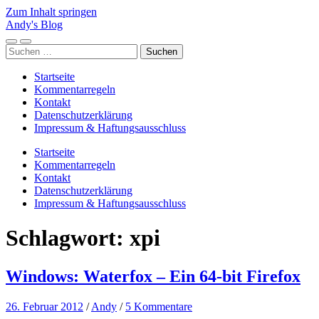
Zum Inhalt springen
Andy's Blog
Mobile-
Suchfeld
Suchen
Menü
ein-/ausblenden
nach:
ein-/ausblenden
Startseite
Kommentarregeln
Kontakt
Datenschutzerklärung
Impressum & Haftungsausschluss
Startseite
Kommentarregeln
Kontakt
Datenschutzerklärung
Impressum & Haftungsausschluss
Schlagwort:
xpi
Windows: Waterfox – Ein 64-bit Firefox
26. Februar 2012
/
Andy
/
5 Kommentare