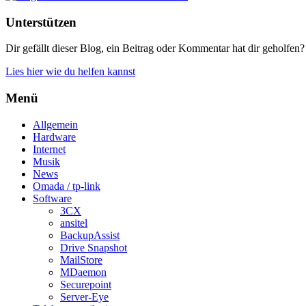
Unterstützen
Dir gefällt dieser Blog, ein Beitrag oder Kommentar hat dir geholfen?
Lies hier wie du helfen kannst
Menü
Allgemein
Hardware
Internet
Musik
News
Omada / tp-link
Software
3CX
ansitel
BackupAssist
Drive Snapshot
MailStore
MDaemon
Securepoint
Server-Eye