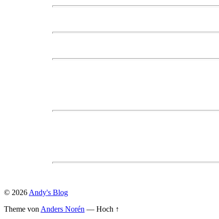
© 2026
Andy's Blog
Theme von
Anders Norén
—
Hoch ↑