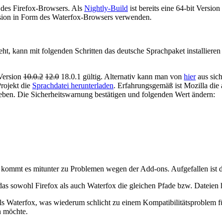
on des Firefox-Browsers. Als
Nightly-Build
ist bereits eine 64-bit Versio
Version in Form des Waterfox-Browsers verwenden.
ht, kann mit folgenden Schritten das deutsche Sprachpaket installieren 
 Version
10.0.2
12.0
18.0.1 gültig. Alternativ kann man von
hier
aus sic
rojekt die
Sprachdatei herunterladen
. Erfahrungsgemäß ist Mozilla die 
eben. Die Sicherheitswarnung bestätigen und folgenden Wert ändern:
ert, kommt es mitunter zu Problemen wegen der Add-ons. Aufgefallen is
, das sowohl Firefox als auch Waterfox die gleichen Pfade bzw. Dateien
ls Waterfox, was wiederum schlicht zu einem Kompatibilitätsproblem fü
n möchte.