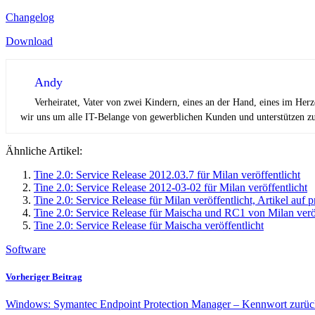
Changelog
Download
Andy
Verheiratet, Vater von zwei Kindern, eines an der Hand, eines im Her
wir uns um alle IT-Belange von gewerblichen Kunden und unterstützen zus
Ähnliche Artikel:
Tine 2.0: Service Release 2012.03.7 für Milan veröffentlicht
Tine 2.0: Service Release 2012-03-02 für Milan veröffentlicht
Tine 2.0: Service Release für Milan veröffentlicht, Artikel auf p
Tine 2.0: Service Release für Maischa und RC1 von Milan veröf
Tine 2.0: Service Release für Maischa veröffentlicht
Software
Vorheriger Beitrag
Windows: Symantec Endpoint Protection Manager – Kennwort zurüc