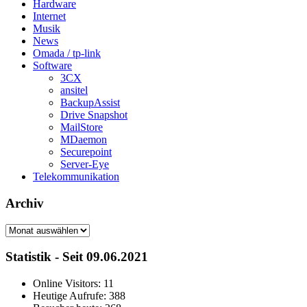
Hardware
Internet
Musik
News
Omada / tp-link
Software
3CX
ansitel
BackupAssist
Drive Snapshot
MailStore
MDaemon
Securepoint
Server-Eye
Telekommunikation
Archiv
Archiv
Statistik - Seit 09.06.2021
Online Visitors:
11
Heutige Aufrufe:
388