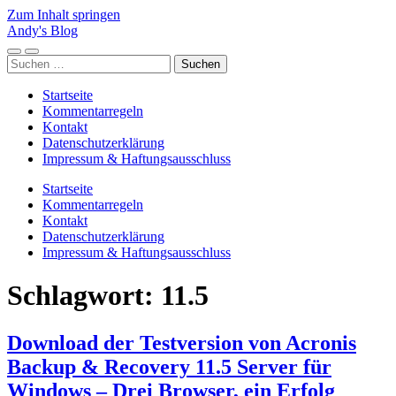
Zum Inhalt springen
Andy's Blog
Mobile-
Suchfeld
Suchen
Menü
ein-/ausblenden
nach:
ein-/ausblenden
Startseite
Kommentarregeln
Kontakt
Datenschutzerklärung
Impressum & Haftungsausschluss
Startseite
Kommentarregeln
Kontakt
Datenschutzerklärung
Impressum & Haftungsausschluss
Schlagwort:
11.5
Download der Testversion von Acronis
Backup & Recovery 11.5 Server für
Windows – Drei Browser, ein Erfolg