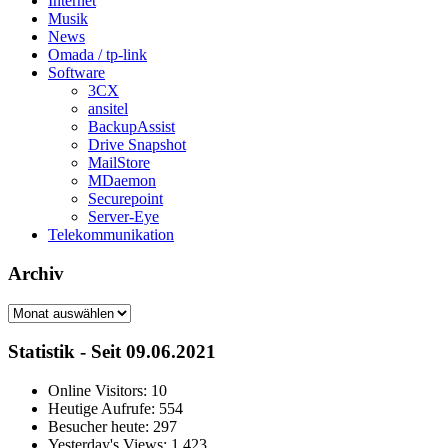
Internet
Musik
News
Omada / tp-link
Software
3CX
ansitel
BackupAssist
Drive Snapshot
MailStore
MDaemon
Securepoint
Server-Eye
Telekommunikation
Archiv
Archiv
Statistik - Seit 09.06.2021
Online Visitors:
10
Heutige Aufrufe:
554
Besucher heute:
297
Yesterday's Views:
1.423