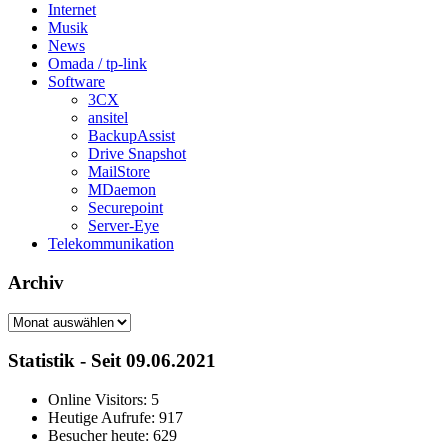
Internet
Musik
News
Omada / tp-link
Software
3CX
ansitel
BackupAssist
Drive Snapshot
MailStore
MDaemon
Securepoint
Server-Eye
Telekommunikation
Archiv
Archiv
Statistik - Seit 09.06.2021
Online Visitors:
5
Heutige Aufrufe:
917
Besucher heute:
629