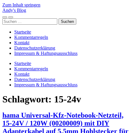
Zum Inhalt springen
Andy's Blog
Mobile-
Suchfeld
Suchen
Menü
ein-/ausblenden
nach:
ein-/ausblenden
Startseite
Kommentarregeln
Kontakt
Datenschutzerklärung
Impressum & Haftungsausschluss
Startseite
Kommentarregeln
Kontakt
Datenschutzerklärung
Impressum & Haftungsausschluss
Schlagwort:
15-24v
hama Universal-Kfz-Notebook-Netzteil,
15-24V / 120W (00200009) mit DIY
Adapterkabel auf 5.5mm Hohlstecker für