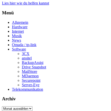
Lies hier wie du helfen kannst
Menü
Allgemein
Hardware
Internet
Musik
News
Omada / tp-link
Software
3CX
ansitel
BackupAssist
Drive Snapshot
MailStore
MDaemon
Securepoint
Server-Eye
Telekommunikation
Archiv
Archiv