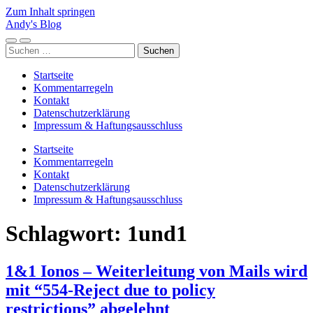
Zum Inhalt springen
Andy's Blog
Mobile-
Suchfeld
Suchen
Menü
ein-/ausblenden
nach:
ein-/ausblenden
Startseite
Kommentarregeln
Kontakt
Datenschutzerklärung
Impressum & Haftungsausschluss
Startseite
Kommentarregeln
Kontakt
Datenschutzerklärung
Impressum & Haftungsausschluss
Schlagwort:
1und1
1&1 Ionos – Weiterleitung von Mails wird
mit “554-Reject due to policy
restrictions” abgelehnt