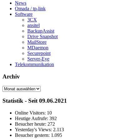
News
Omada / tp-link
Software
3CX
ansitel
BackupAssist
Drive Snapshot
MailStore
MDaemon
Securepoint
Server-Eye
Telekommunikation
Archiv
Archiv
Statistik - Seit 09.06.2021
Online Visitors:
10
Heutige Aufrufe:
392
Besucher heute:
272
Yesterday's Views:
2.113
Besucher gestern:
1.095