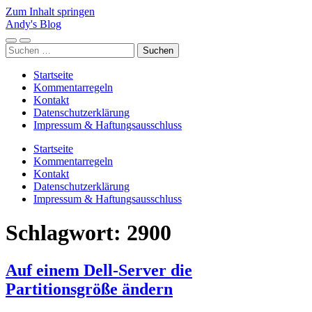
Zum Inhalt springen
Andy's Blog
Mobile-
Suchfeld
Suchen
Menü
ein-/ausblenden
nach:
ein-/ausblenden
Startseite
Kommentarregeln
Kontakt
Datenschutzerklärung
Impressum & Haftungsausschluss
Startseite
Kommentarregeln
Kontakt
Datenschutzerklärung
Impressum & Haftungsausschluss
Schlagwort:
2900
Auf einem Dell-Server die
Partitionsgröße ändern