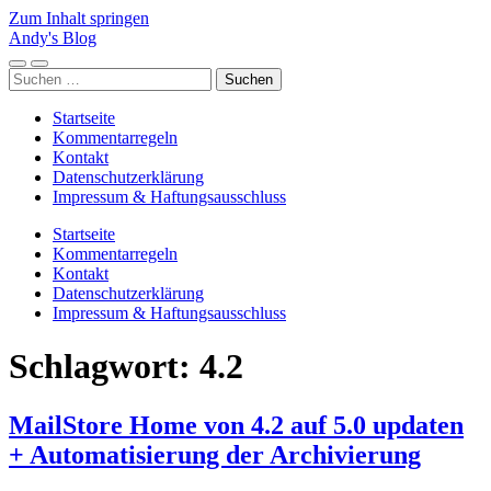
Zum Inhalt springen
Andy's Blog
Mobile-
Suchfeld
Suchen
Menü
ein-/ausblenden
nach:
ein-/ausblenden
Startseite
Kommentarregeln
Kontakt
Datenschutzerklärung
Impressum & Haftungsausschluss
Startseite
Kommentarregeln
Kontakt
Datenschutzerklärung
Impressum & Haftungsausschluss
Schlagwort:
4.2
MailStore Home von 4.2 auf 5.0 updaten
+ Automatisierung der Archivierung