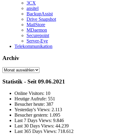
3CX
ansitel
BackupAssist
Drive Snapshot
MailStore
MDaemon
Securepoint
Server-Eye
Telekommunikation
Archiv
Archiv
Statistik - Seit 09.06.2021
Online Visitors:
10
Heutige Aufrufe:
551
Besucher heute:
387
Yesterday's Views:
2.113
Besucher gestern:
1.095
Last 7 Days Views:
9.846
Last 30 Days Views:
44.239
Last 365 Days Views:
718.612