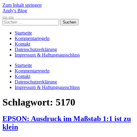
Zum Inhalt springen
Andy's Blog
Mobile-
Suchfeld
Suchen
Menü
ein-/ausblenden
nach:
ein-/ausblenden
Startseite
Kommentarregeln
Kontakt
Datenschutzerklärung
Impressum & Haftungsausschluss
Startseite
Kommentarregeln
Kontakt
Datenschutzerklärung
Impressum & Haftungsausschluss
Schlagwort:
5170
EPSON: Ausdruck im Maßstab 1:1 ist zu
klein