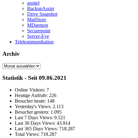
ansitel
BackupAssist
Drive Snapshot
MailStore
MDaemon
Securepoint
Server-Eye
Telekommunikation
Archiv
Archiv
Statistik - Seit 09.06.2021
Online Visitors:
7
Heutige Aufrufe:
226
Besucher heute:
148
Yesterday's Views:
2.113
Besucher gestern:
1.095
Last 7 Days Views:
9.521
Last 30 Days Views:
43.914
Last 365 Days Views:
718.287
Total Views:
718.287