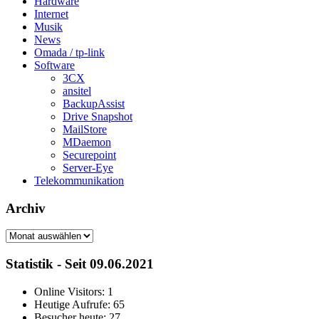
Hardware
Internet
Musik
News
Omada / tp-link
Software
3CX
ansitel
BackupAssist
Drive Snapshot
MailStore
MDaemon
Securepoint
Server-Eye
Telekommunikation
Archiv
Archiv
Statistik - Seit 09.06.2021
Online Visitors:
1
Heutige Aufrufe:
65
Besucher heute:
27