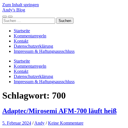
Zum Inhalt springen
Andy's Blog
Mobile-
Suchfeld
Suchen
Menü
ein-/ausblenden
nach:
ein-/ausblenden
Startseite
Kommentarregeln
Kontakt
Datenschutzerklärung
Impressum & Haftungsausschluss
Startseite
Kommentarregeln
Kontakt
Datenschutzerklärung
Impressum & Haftungsausschluss
Schlagwort:
700
Adaptec/Mirosemi AFM-700 läuft heiß
5. Februar 2024
/
Andy
/
Keine Kommentare