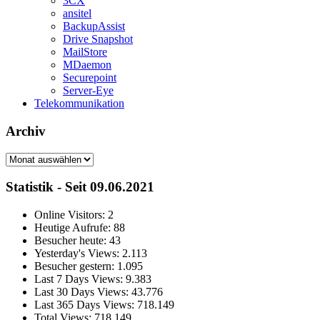
3CX
ansitel
BackupAssist
Drive Snapshot
MailStore
MDaemon
Securepoint
Server-Eye
Telekommunikation
Archiv
Archiv
Statistik - Seit 09.06.2021
Online Visitors:
2
Heutige Aufrufe:
88
Besucher heute:
43
Yesterday's Views:
2.113
Besucher gestern:
1.095
Last 7 Days Views:
9.383
Last 30 Days Views:
43.776
Last 365 Days Views:
718.149
Total Views:
718.149