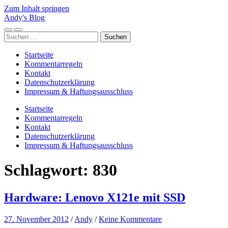
Zum Inhalt springen
Andy's Blog
Mobile-
Suchfeld
Suchen
Menü
ein-/ausblenden
nach:
ein-/ausblenden
Startseite
Kommentarregeln
Kontakt
Datenschutzerklärung
Impressum & Haftungsausschluss
Startseite
Kommentarregeln
Kontakt
Datenschutzerklärung
Impressum & Haftungsausschluss
Schlagwort:
830
Hardware: Lenovo X121e mit SSD
27. November 2012
/
Andy
/
Keine Kommentare