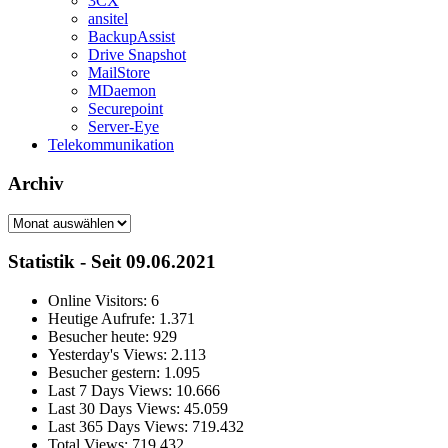
3CX
ansitel
BackupAssist
Drive Snapshot
MailStore
MDaemon
Securepoint
Server-Eye
Telekommunikation
Archiv
Archiv
Statistik - Seit 09.06.2021
Online Visitors:
6
Heutige Aufrufe:
1.371
Besucher heute:
929
Yesterday's Views:
2.113
Besucher gestern:
1.095
Last 7 Days Views:
10.666
Last 30 Days Views:
45.059
Last 365 Days Views:
719.432
Total Views:
719.432