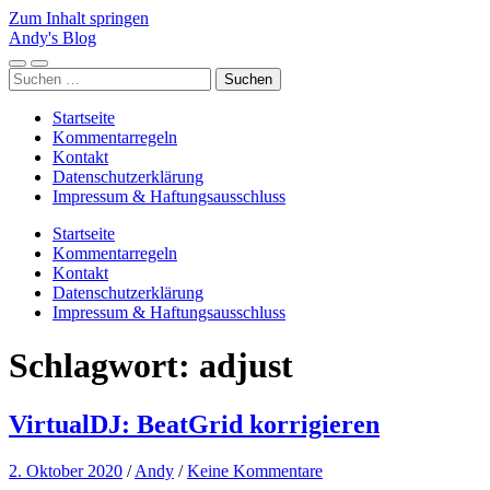
Zum Inhalt springen
Andy's Blog
Mobile-
Suchfeld
Suchen
Menü
ein-/ausblenden
nach:
ein-/ausblenden
Startseite
Kommentarregeln
Kontakt
Datenschutzerklärung
Impressum & Haftungsausschluss
Startseite
Kommentarregeln
Kontakt
Datenschutzerklärung
Impressum & Haftungsausschluss
Schlagwort:
adjust
VirtualDJ: BeatGrid korrigieren
2. Oktober 2020
/
Andy
/
Keine Kommentare