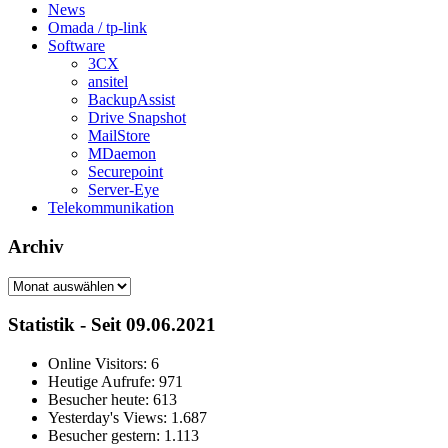
News
Omada / tp-link
Software
3CX
ansitel
BackupAssist
Drive Snapshot
MailStore
MDaemon
Securepoint
Server-Eye
Telekommunikation
Archiv
Archiv
Statistik - Seit 09.06.2021
Online Visitors:
6
Heutige Aufrufe:
971
Besucher heute:
613
Yesterday's Views:
1.687
Besucher gestern:
1.113