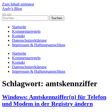
Zum Inhalt springen
Andy's Blog
Mobile-
Suchfeld
Suchen
Menü
ein-/ausblenden
nach:
ein-/ausblenden
Startseite
Kommentarregeln
Kontakt
Datenschutzerklärung
Impressum & Haftungsausschluss
Startseite
Kommentarregeln
Kontakt
Datenschutzerklärung
Impressum & Haftungsausschluss
Schlagwort:
amtskennziffer
Windows: Amtskennziffer(n) für Telefon
und Modem in der Registry ändern