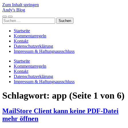
Zum Inhalt springen
Andy's Blog
Mobile-
Suchfeld
Suchen
Menü
ein-/ausblenden
nach:
ein-/ausblenden
Startseite
Kommentarregeln
Kontakt
Datenschutzerklärung
Impressum & Haftungsausschluss
Startseite
Kommentarregeln
Kontakt
Datenschutzerklärung
Impressum & Haftungsausschluss
Schlagwort:
app
(Seite 1 von 6)
MailStore Client kann keine PDF-Datei
mehr öffnen