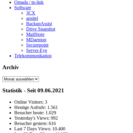
Omada / tp-link
Software
3CX
ansitel
BackupAssist
Drive Snapshot
MailStore
MDaemon
Securepoint
Server-Eye
Telekommunikation
Archiv
Archiv
Statistik - Seit 09.06.2021
Online Visitors:
3
Heutige Aufrufe:
1.561
Besucher heute:
1.029
Yesterday's Views:
992
Besucher gestern:
616
Last 7 Days Views:
10.400