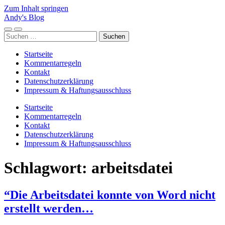
Zum Inhalt springen
Andy's Blog
Mobile-
Suchfeld
Suchen
Menü
ein-/ausblenden
nach:
ein-/ausblenden
Startseite
Kommentarregeln
Kontakt
Datenschutzerklärung
Impressum & Haftungsausschluss
Startseite
Kommentarregeln
Kontakt
Datenschutzerklärung
Impressum & Haftungsausschluss
Schlagwort:
arbeitsdatei
“Die Arbeitsdatei konnte von Word nicht
erstellt werden…