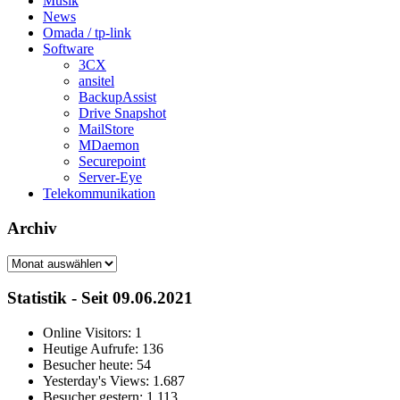
Musik
News
Omada / tp-link
Software
3CX
ansitel
BackupAssist
Drive Snapshot
MailStore
MDaemon
Securepoint
Server-Eye
Telekommunikation
Archiv
Archiv
Statistik - Seit 09.06.2021
Online Visitors:
1
Heutige Aufrufe:
136
Besucher heute:
54
Yesterday's Views:
1.687
Besucher gestern:
1.113