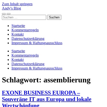
Zum Inhalt springen
Andy's Blog
Mobile-
Suchfeld
Suchen
Menü
ein-/ausblenden
nach:
ein-/ausblenden
Startseite
Kommentarregeln
Kontakt
Datenschutzerklärung
Impressum & Haftungsausschluss
Startseite
Kommentarregeln
Kontakt
Datenschutzerklärung
Impressum & Haftungsausschluss
Schlagwort:
assemblierung
EXONE BUSINESS EUROPA –
Souveräne IT aus Europa und lokale
Wertschöpfung