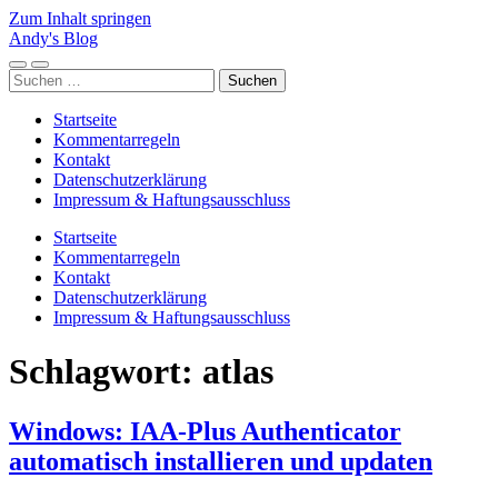
Zum Inhalt springen
Andy's Blog
Mobile-
Suchfeld
Suchen
Menü
ein-/ausblenden
nach:
ein-/ausblenden
Startseite
Kommentarregeln
Kontakt
Datenschutzerklärung
Impressum & Haftungsausschluss
Startseite
Kommentarregeln
Kontakt
Datenschutzerklärung
Impressum & Haftungsausschluss
Schlagwort:
atlas
Windows: IAA-Plus Authenticator
automatisch installieren und updaten