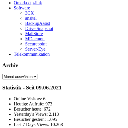
Omada / tp-link
Software
3CX
ansitel
BackupAssist
Drive Snapshot
MailStore
MDaemon
Securepoint
Server-Eye
Telekommunikation
Archiv
Archiv
Statistik - Seit 09.06.2021
Online Visitors:
6
Heutige Aufrufe:
973
Besucher heute:
672
Yesterday's Views:
2.113
Besucher gestern:
1.095
Last 7 Days Views:
10.268