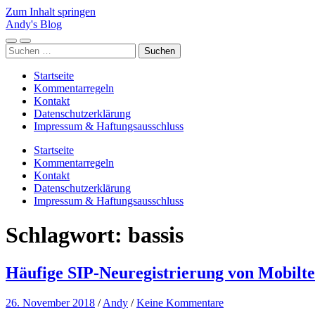
Zum Inhalt springen
Andy's Blog
Mobile-
Suchfeld
Suchen
Menü
ein-/ausblenden
nach:
ein-/ausblenden
Startseite
Kommentarregeln
Kontakt
Datenschutzerklärung
Impressum & Haftungsausschluss
Startseite
Kommentarregeln
Kontakt
Datenschutzerklärung
Impressum & Haftungsausschluss
Schlagwort:
bassis
Häufige SIP-Neuregistrierung von Mobilt
26. November 2018
/
Andy
/
Keine Kommentare