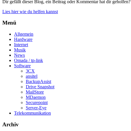
Dir gefällt dieser Blog, ein Beitrag oder Kommentar hat dir geholfen?
Lies hier wie du helfen kannst
Menü
Allgemein
Hardware
Internet
Musik
News
Omada / tp-link
Software
3CX
ansitel
BackupAssist
Drive Snapshot
MailStore
MDaemon
Securepoint
Server-Eye
Telekommunikation
Archiv