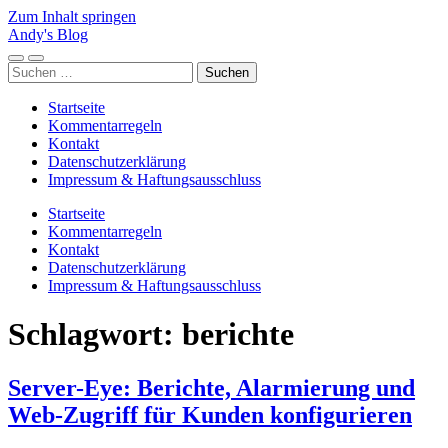
Zum Inhalt springen
Andy's Blog
Mobile-
Suchfeld
Suchen
Menü
ein-/ausblenden
nach:
ein-/ausblenden
Startseite
Kommentarregeln
Kontakt
Datenschutzerklärung
Impressum & Haftungsausschluss
Startseite
Kommentarregeln
Kontakt
Datenschutzerklärung
Impressum & Haftungsausschluss
Schlagwort:
berichte
Server-Eye: Berichte, Alarmierung und
Web-Zugriff für Kunden konfigurieren