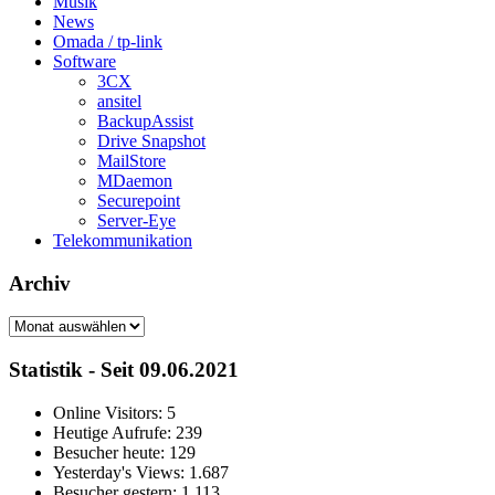
Musik
News
Omada / tp-link
Software
3CX
ansitel
BackupAssist
Drive Snapshot
MailStore
MDaemon
Securepoint
Server-Eye
Telekommunikation
Archiv
Archiv
Statistik - Seit 09.06.2021
Online Visitors:
5
Heutige Aufrufe:
239
Besucher heute:
129
Yesterday's Views:
1.687
Besucher gestern:
1.113