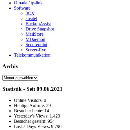
Omada / tp-link
Software
3CX
ansitel
BackupAssist
Drive Snapshot
MailStore
MDaemon
Securepoint
Server-Eye
Telekommunikation
Archiv
Archiv
Statistik - Seit 09.06.2021
Online Visitors:
0
Heutige Aufrufe:
29
Besucher heute:
14
Yesterday's Views:
1.423
Besucher gestern:
954
Last 7 Days Views:
9.796