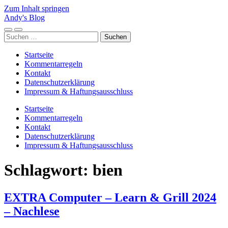
Zum Inhalt springen
Andy's Blog
Mobile-
Suchfeld
Suchen
Menü
ein-/ausblenden
nach:
ein-/ausblenden
Startseite
Kommentarregeln
Kontakt
Datenschutzerklärung
Impressum & Haftungsausschluss
Startseite
Kommentarregeln
Kontakt
Datenschutzerklärung
Impressum & Haftungsausschluss
Schlagwort:
bien
EXTRA Computer – Learn & Grill 2024
– Nachlese