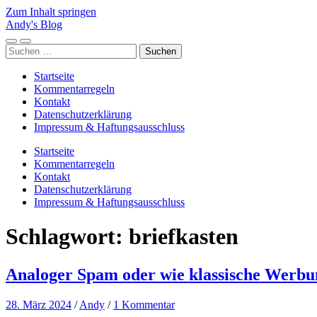
Zum Inhalt springen
Andy's Blog
Mobile-
Suchfeld
Suchen
Menü
ein-/ausblenden
nach:
ein-/ausblenden
Startseite
Kommentarregeln
Kontakt
Datenschutzerklärung
Impressum & Haftungsausschluss
Startseite
Kommentarregeln
Kontakt
Datenschutzerklärung
Impressum & Haftungsausschluss
Schlagwort:
briefkasten
Analoger Spam oder wie klassische Werbun
28. März 2024
/
Andy
/
1 Kommentar