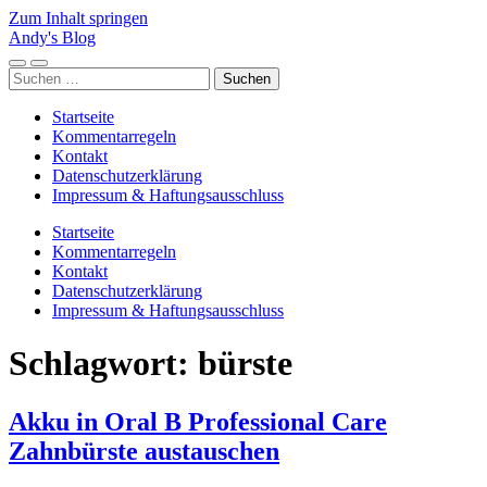
Zum Inhalt springen
Andy's Blog
Mobile-
Suchfeld
Suchen
Menü
ein-/ausblenden
nach:
ein-/ausblenden
Startseite
Kommentarregeln
Kontakt
Datenschutzerklärung
Impressum & Haftungsausschluss
Startseite
Kommentarregeln
Kontakt
Datenschutzerklärung
Impressum & Haftungsausschluss
Schlagwort:
bürste
Akku in Oral B Professional Care
Zahnbürste austauschen