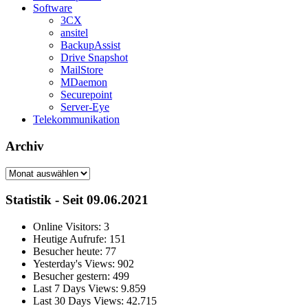
Software
3CX
ansitel
BackupAssist
Drive Snapshot
MailStore
MDaemon
Securepoint
Server-Eye
Telekommunikation
Archiv
Archiv
Statistik - Seit 09.06.2021
Online Visitors:
3
Heutige Aufrufe:
151
Besucher heute:
77
Yesterday's Views:
902
Besucher gestern:
499
Last 7 Days Views:
9.859
Last 30 Days Views:
42.715