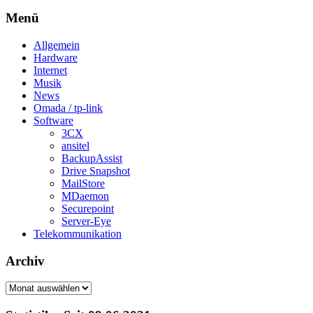
Menü
Allgemein
Hardware
Internet
Musik
News
Omada / tp-link
Software
3CX
ansitel
BackupAssist
Drive Snapshot
MailStore
MDaemon
Securepoint
Server-Eye
Telekommunikation
Archiv
Archiv