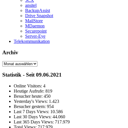
3CX
ansitel
BackupAssist
Drive Snapshot
MailStore
MDaemon
Securepoint
Server-Eye
Telekommunikation
Archiv
Archiv
Statistik - Seit 09.06.2021
Online Visitors:
4
Heutige Aufrufe:
819
Besucher heute:
450
Yesterday's Views:
1.423
Besucher gestern:
954
Last 7 Days Views:
10.586
Last 30 Days Views:
44.060
Last 365 Days Views:
717.979
Total Views:
717.979