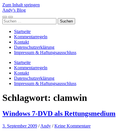
Zum Inhalt springen
Andy's Blog
Mobile-
Suchfeld
Suchen
Menü
ein-/ausblenden
nach:
ein-/ausblenden
Startseite
Kommentarregeln
Kontakt
Datenschutzerklärung
Impressum & Haftungsausschluss
Startseite
Kommentarregeln
Kontakt
Datenschutzerklärung
Impressum & Haftungsausschluss
Schlagwort:
clamwin
Windows 7-DVD als Rettungsmedium
3. September 2009
/
Andy
/
Keine Kommentare