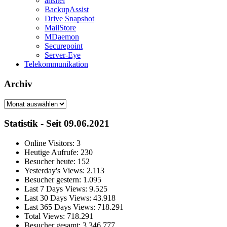
ansitel
BackupAssist
Drive Snapshot
MailStore
MDaemon
Securepoint
Server-Eye
Telekommunikation
Archiv
Archiv
Statistik - Seit 09.06.2021
Online Visitors:
3
Heutige Aufrufe:
230
Besucher heute:
152
Yesterday's Views:
2.113
Besucher gestern:
1.095
Last 7 Days Views:
9.525
Last 30 Days Views:
43.918
Last 365 Days Views:
718.291
Total Views:
718.291
Besucher gesamt:
3.346.777