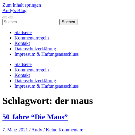
Zum Inhalt springen
Andy's Blog
Mobile-
Suchfeld
Suchen
Menü
ein-/ausblenden
nach:
ein-/ausblenden
Startseite
Kommentarregeln
Kontakt
Datenschutzerklärung
Impressum & Haftungsausschluss
Startseite
Kommentarregeln
Kontakt
Datenschutzerklärung
Impressum & Haftungsausschluss
Schlagwort:
der maus
50 Jahre “Die Maus”
7. März 2021
/
Andy
/
Keine Kommentare