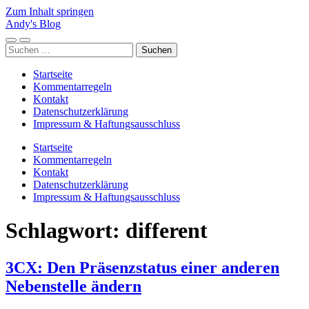
Zum Inhalt springen
Andy's Blog
Mobile-
Suchfeld
Suchen
Menü
ein-/ausblenden
nach:
ein-/ausblenden
Startseite
Kommentarregeln
Kontakt
Datenschutzerklärung
Impressum & Haftungsausschluss
Startseite
Kommentarregeln
Kontakt
Datenschutzerklärung
Impressum & Haftungsausschluss
Schlagwort:
different
3CX: Den Präsenzstatus einer anderen
Nebenstelle ändern