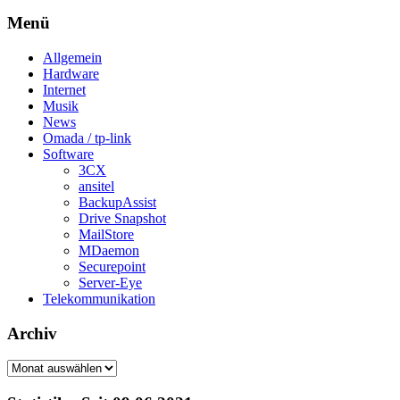
Menü
Allgemein
Hardware
Internet
Musik
News
Omada / tp-link
Software
3CX
ansitel
BackupAssist
Drive Snapshot
MailStore
MDaemon
Securepoint
Server-Eye
Telekommunikation
Archiv
Archiv