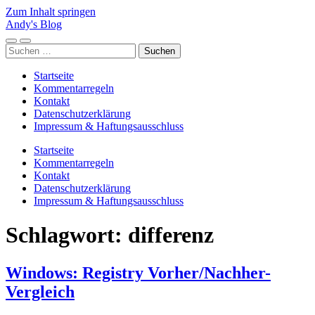
Zum Inhalt springen
Andy's Blog
Mobile-
Suchfeld
Suchen
Menü
ein-/ausblenden
nach:
ein-/ausblenden
Startseite
Kommentarregeln
Kontakt
Datenschutzerklärung
Impressum & Haftungsausschluss
Startseite
Kommentarregeln
Kontakt
Datenschutzerklärung
Impressum & Haftungsausschluss
Schlagwort:
differenz
Windows: Registry Vorher/Nachher-
Vergleich