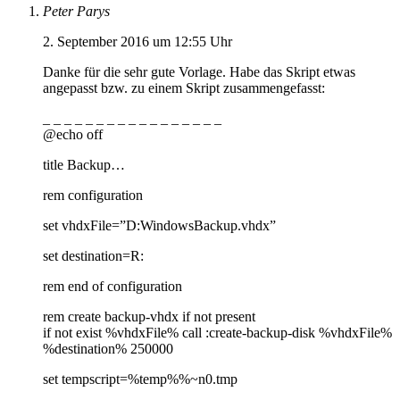
Peter Parys
2. September 2016 um 12:55 Uhr
Danke für die sehr gute Vorlage. Habe das Skript etwas
angepasst bzw. zu einem Skript zusammengefasst:
_ _ _ _ _ _ _ _ _ _ _ _ _ _ _ _ _
@echo off
title Backup…
rem configuration
set vhdxFile=”D:WindowsBackup.vhdx”
set destination=R:
rem end of configuration
rem create backup-vhdx if not present
if not exist %vhdxFile% call :create-backup-disk %vhdxFile%
%destination% 250000
set tempscript=%temp%%~n0.tmp