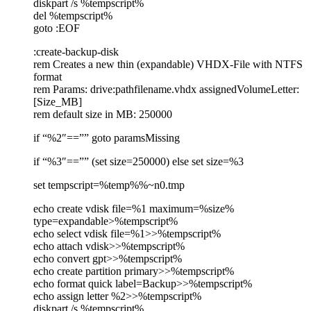
diskpart /s %tempscript%
del %tempscript%
goto :EOF
:create-backup-disk
rem Creates a new thin (expandable) VHDX-File with NTFS
format
rem Params: drive:pathfilename.vhdx assignedVolumeLetter:
[Size_MB]
rem default size in MB: 250000
if “%2″==”” goto paramsMissing
if “%3″==”” (set size=250000) else set size=%3
set tempscript=%temp%%~n0.tmp
echo create vdisk file=%1 maximum=%size%
type=expandable>%tempscript%
echo select vdisk file=%1>>%tempscript%
echo attach vdisk>>%tempscript%
echo convert gpt>>%tempscript%
echo create partition primary>>%tempscript%
echo format quick label=Backup>>%tempscript%
echo assign letter %2>>%tempscript%
diskpart /s %tempscript%