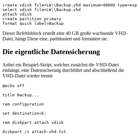
create vdisk file=LW:\Backup.vhd maximum=40000 type=exp
select vdisk file=LW:\Backup.vhd

attach vdisk

create partition primary

format quick label=Backup
Dieser Befehlsblock erstellt eine 40 GB große wachsende VHD-
Datei, hängt Diese eine, partitioniert und formatiert sie.
Die eigentliche Datensicherung
Anbei ein Beispiel-Skript, welches zunächst die VHD-Datei
einhängt, eine Datensicherung durchführt und abschließend die
VHD-Datei wieder trennt:
@echo off

title Backup...

rem configuration

set destination=E:

rem diskpart attach vdisk

diskpart /s attach-vhd.txt
