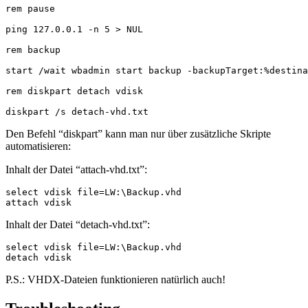
rem pause

ping 127.0.0.1 -n 5 > NUL

rem backup

start /wait wbadmin start backup -backupTarget:%destina
rem diskpart detach vdisk

diskpart /s detach-vhd.txt
Den Befehl “diskpart” kann man nur über zusätzliche Skripte
automatisieren:
Inhalt der Datei “attach-vhd.txt”:
select vdisk file=LW:\Backup.vhd

attach vdisk
Inhalt der Datei “detach-vhd.txt”:
select vdisk file=LW:\Backup.vhd

detach vdisk
P.S.: VHDX-Dateien funktionieren natürlich auch!