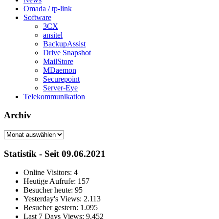
Omada / tp-link
Software
3CX
ansitel
BackupAssist
Drive Snapshot
MailStore
MDaemon
Securepoint
Server-Eye
Telekommunikation
Archiv
Archiv
Statistik - Seit 09.06.2021
Online Visitors:
4
Heutige Aufrufe:
157
Besucher heute:
95
Yesterday's Views:
2.113
Besucher gestern:
1.095
Last 7 Days Views:
9.452