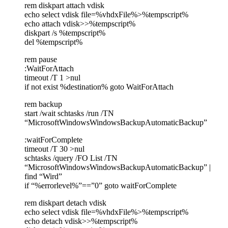
rem diskpart attach vdisk
echo select vdisk file=%vhdxFile%>%tempscript%
echo attach vdisk>>%tempscript%
diskpart /s %tempscript%
del %tempscript%
rem pause
:WaitForAttach
timeout /T 1 >nul
if not exist %destination% goto WaitForAttach
rem backup
start /wait schtasks /run /TN
“MicrosoftWindowsWindowsBackupAutomaticBackup”
:waitForComplete
timeout /T 30 >nul
schtasks /query /FO List /TN
“MicrosoftWindowsWindowsBackupAutomaticBackup” |
find “Wird”
if “%errorlevel%”==”0” goto waitForComplete
rem diskpart detach vdisk
echo select vdisk file=%vhdxFile%>%tempscript%
echo detach vdisk>>%tempscript%