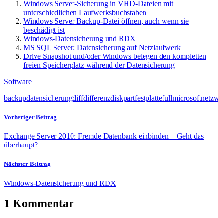
Windows Server-Sicherung in VHD-Dateien mit
unterschiedlichen Laufwerksbuchstaben
Windows Server Backup-Datei öffnen, auch wenn sie
beschädigt ist
Windows-Datensicherung und RDX
MS SQL Server: Datensicherung auf Netzlaufwerk
Drive Snapshot und/oder Windows belegen den kompletten
freien Speicherplatz während der Datensicherung
Software
backup
datensicherung
diff
differenz
diskpart
festplatte
full
microsoft
netz
Vorheriger Beitrag
Exchange Server 2010: Fremde Datenbank einbinden – Geht das
überhaupt?
Nächster Beitrag
Windows-Datensicherung und RDX
1 Kommentar