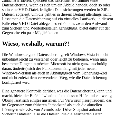
zunächst irritieren, speichert das Microsoft-Bordmittel seine
Datensicherung, wenn es sich um ein Abbild handelt, doch so oder
so in eine VHD-Datei, lediglich Dateisicherungen werden in ZIP-
Dateien abgelegt. Um die geht es in diesem Beitrag allerdings nicht.
Lässt man die Datensicherung auf ein virtuelles Laufwerk, in diesem
Falle eine VHD-Datei ablegen, so erhöht das zwar den Aufwand
zum Sichern und Wiederherstellen geringfügig, bietet dafür auf der
Gegenseite ein paar Möglichkeiten.
Wieso, weshalb, warum?!
Die Windows-eigene Datensicherung seit Windows Vista ist nicht
unbedingt leicht zu verstehen oder leicht zu bedienen, wenn man
bestimmte Dinge tun möchte. Microsoft ist nicht ganz unschuldig
daran, ändert(e) sich der Funktionsumfang mit jeder neuen
Windows-Version als auch in Abhängigkeit vom Sicherungs-Ziel
und nicht zuletzt dem verwendeten Weg, wie die Datensicherung
konfiguriert wird.
Eine genauere Kontrolle darüber, was die Datensicherung kann und
macht, bietet der Befehl “wbadmin” mit dessen Hilfe und ein wenig
Übung lässt sich einiges anstellen. Für Verwirrung sorgt zudem, das
im Gegensatz zum früheren “ntbackup” als auch die aktuellen
Lösungen wie z.B. von Acronis oder Drive Snapshot anhand
Sicherungsdateien, also die Dateien, die die gesicherten Daten