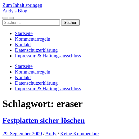
Zum Inhalt springen
Andy's Blog
Mobile-
Suchfeld
Suchen
Menü
ein-/ausblenden
nach:
ein-/ausblenden
Startseite
Kommentarregeln
Kontakt
Datenschutzerklärung
Impressum & Haftungsausschluss
Startseite
Kommentarregeln
Kontakt
Datenschutzerklärung
Impressum & Haftungsausschluss
Schlagwort:
eraser
Festplatten sicher löschen
29. September 2009
/
Andy
/
Keine Kommentare