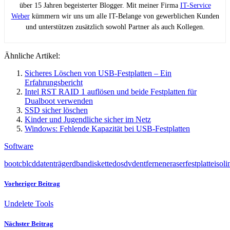
über 15 Jahren begeisterter Blogger. Mit meiner Firma
IT-Service
Weber
kümmern wir uns um alle IT-Belange von gewerblichen Kunden
und unterstützen zusätzlich sowohl Partner als auch Kollegen.
Ähnliche Artikel:
Sicheres Löschen von USB-Festplatten – Ein
Erfahrungsbericht
Intel RST RAID 1 auflösen und beide Festplatten für
Dualboot verwenden
SSD sicher löschen
Kinder und Jugendliche sicher im Netz
Windows: Fehlende Kapazität bei USB-Festplatten
Software
boot
cbl
cd
datenträger
dban
diskette
dos
dvd
entfernen
eraser
festplatte
iso
li
Vorheriger Beitrag
Undelete Tools
Nächster Beitrag